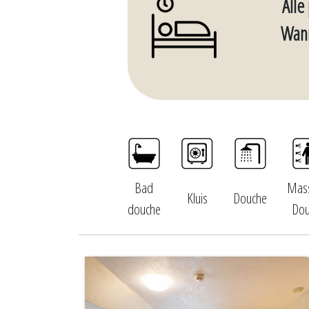
Alle
Wann
Bad
Mas
Kluis
Douche
douche
Dou