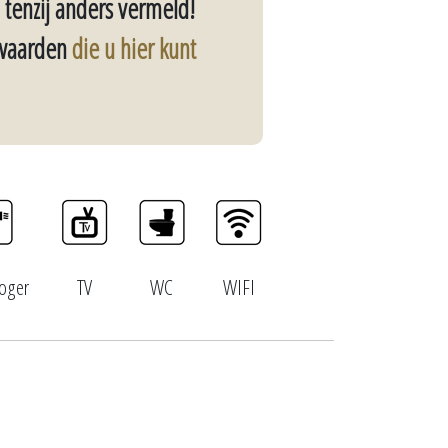
, tenzij anders vermeld!
rwaarden
die u hier kunt
oger
TV
WC
WIFI